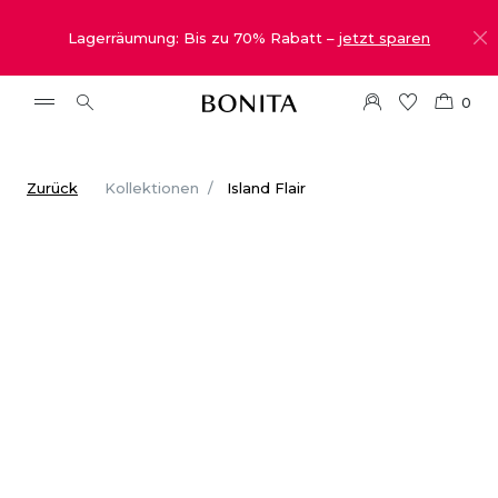
Lagerräumung: Bis zu 70% Rabatt –
jetzt sparen
0
Zurück
Kollektionen
Island Flair