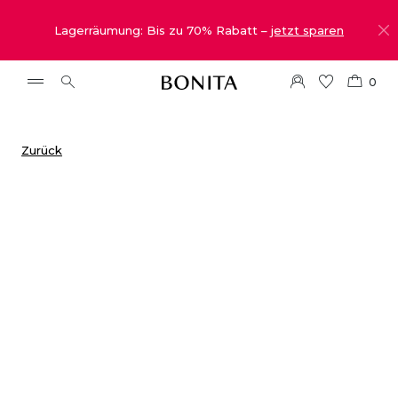
Lagerräumung: Bis zu 70% Rabatt –
jetzt sparen
0
Zurück