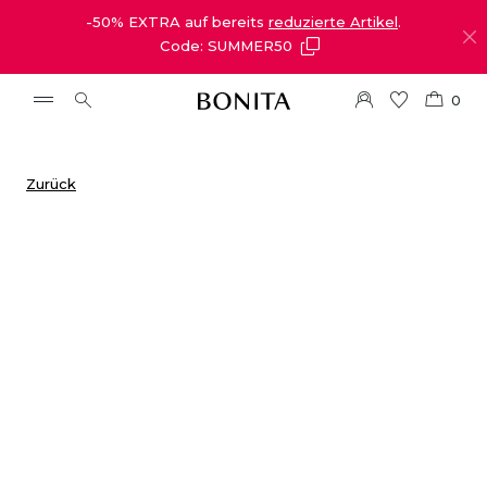
-50% EXTRA auf bereits
reduzierte Artikel
.
Code: SUMMER50
0
Zurück