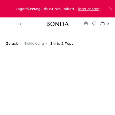
Lagerräumung: Bis zu 70% Rabatt –
jetzt sparen
0
Zurück
Bekleidung
Shirts & Tops