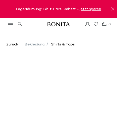
Lagerräumung: Bis zu 70% Rabatt –
jetzt sparen
0
Zurück
Bekleidung
Shirts & Tops