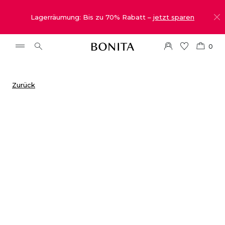
Lagerräumung: Bis zu 70% Rabatt –
jetzt sparen
0
Zurück