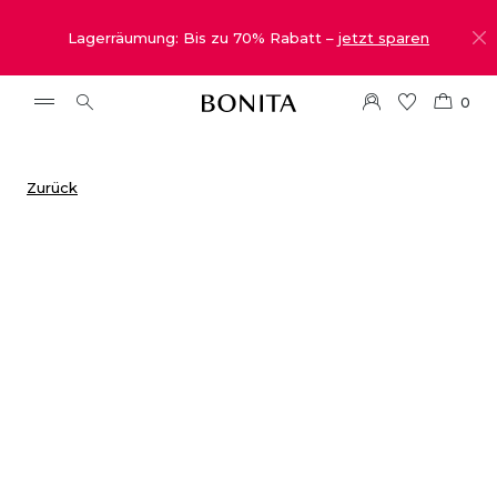
Lagerräumung: Bis zu 70% Rabatt –
jetzt sparen
0
Zurück