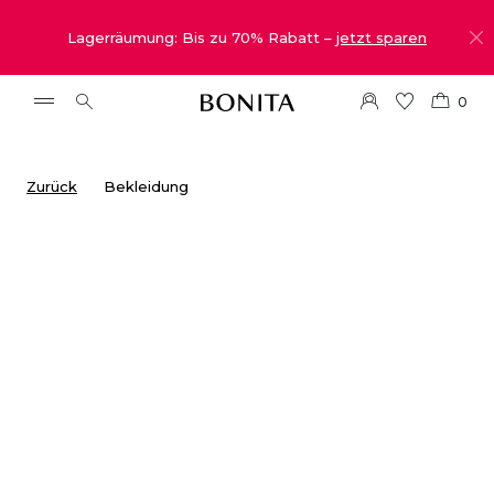
Lagerräumung: Bis zu 70% Rabatt –
jetzt sparen
0
Zurück
Bekleidung