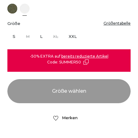
Größe
Größentabelle
S
M
L
XL
XXL
-50% EXTRA auf
bereits reduzierte Artikel
Code: SUMMER50
Merken