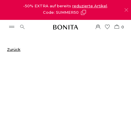
-50% EXTRA auf bereits
reduzierte Artikel
.
Code: SUMMER50
0
Zurück