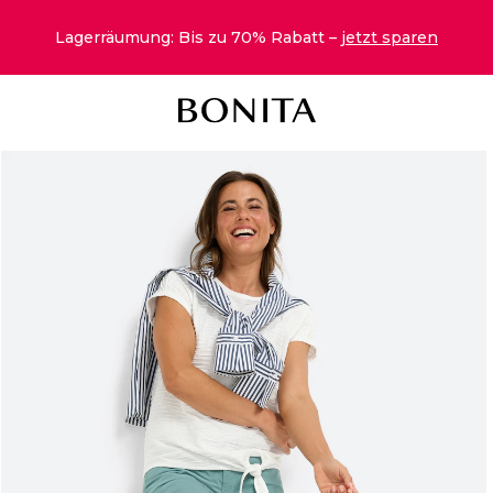
Lagerräumung: Bis zu 70% Rabatt –
jetzt sparen