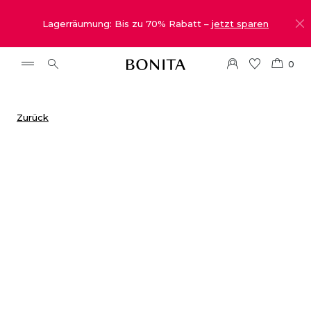
Lagerräumung: Bis zu 70% Rabatt –
jetzt sparen
0
Zurück