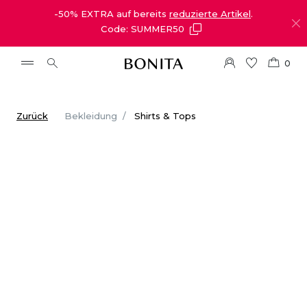
-50% EXTRA auf bereits
reduzierte Artikel
.
Code: SUMMER50
0
Zurück
Bekleidung
Shirts & Tops