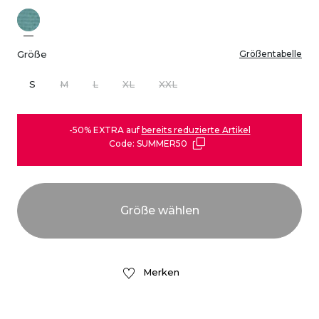
Größe
Größentabelle
S
M
L
XL
XXL
-50% EXTRA auf
bereits reduzierte Artikel
Code: SUMMER50
Merken