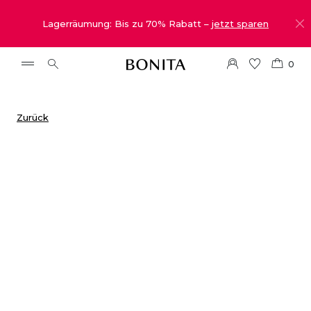
Lagerräumung: Bis zu 70% Rabatt –
jetzt sparen
0
Zurück