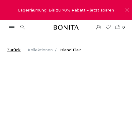
Lagerräumung: Bis zu 70% Rabatt –
jetzt sparen
0
Zurück
Kollektionen
Island Flair