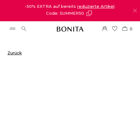
-50% EXTRA auf bereits
reduzierte Artikel
.
Code: SUMMER50
0
Zurück