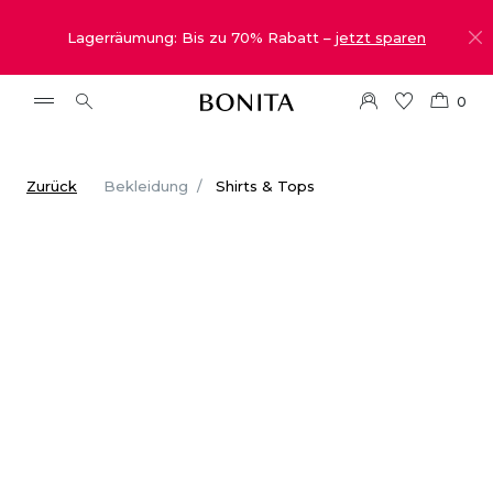
Lagerräumung: Bis zu 70% Rabatt –
jetzt sparen
0
Zurück
Bekleidung
Shirts & Tops