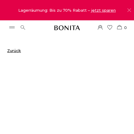
Lagerräumung: Bis zu 70% Rabatt –
jetzt sparen
0
Zurück