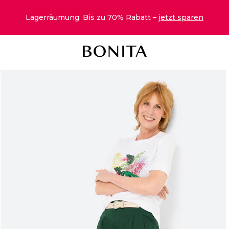
Lagerräumung: Bis zu 70% Rabatt –
jetzt sparen