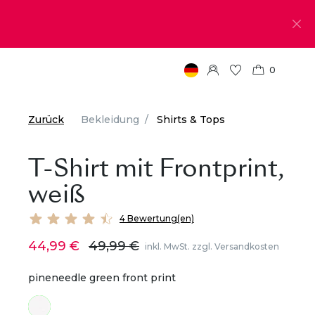
0
Zurück
Bekleidung
Shirts & Tops
T-Shirt mit Frontprint,
weiß
4 Bewertung(en)
44,99 €
49,99 €
inkl. MwSt. zzgl. Versandkosten
pineneedle green front print