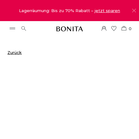
Lagerräumung: Bis zu 70% Rabatt –
jetzt sparen
0
Zurück