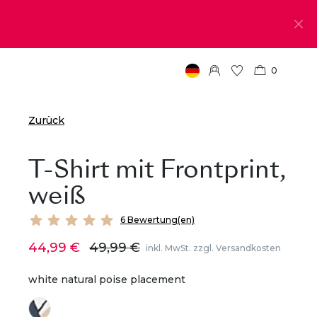
0
Zurück
T-Shirt mit Frontprint,
weiß
6 Bewertung(en)
44,99 €
49,99 €
inkl. MwSt. zzgl. Versandkosten
white natural poise placement