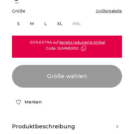
Größe
Größentabelle
S
M
L
XL
XXL
-50% EXTRA auf
bereits reduzierte Artikel
Code: SUMMER50
Merken
Produktbeschreibung