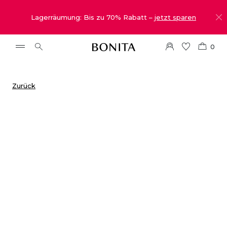
Lagerräumung: Bis zu 70% Rabatt –
jetzt sparen
0
Zurück