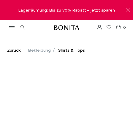
Lagerräumung: Bis zu 70% Rabatt –
jetzt sparen
0
Zurück
Bekleidung
Shirts & Tops