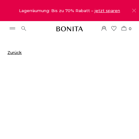
Lagerräumung: Bis zu 70% Rabatt –
jetzt sparen
0
Zurück