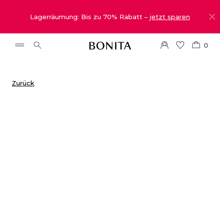
Lagerräumung: Bis zu 70% Rabatt –
jetzt sparen
0
Zurück