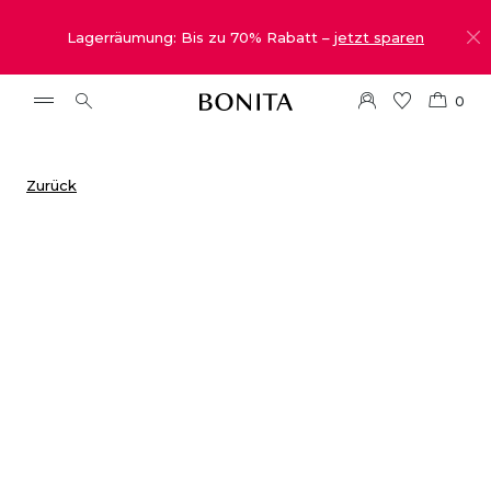
Lagerräumung: Bis zu 70% Rabatt –
jetzt sparen
0
Zurück