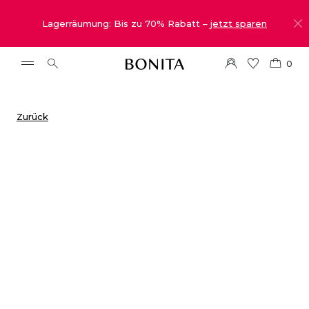
Lagerräumung: Bis zu 70% Rabatt –
jetzt sparen
0
Zurück