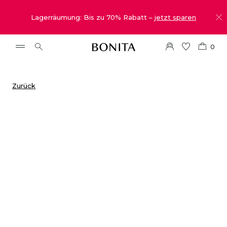
Lagerräumung: Bis zu 70% Rabatt –
jetzt sparen
0
Zurück