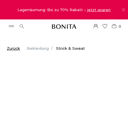
Lagerräumung: Bis zu 70% Rabatt –
jetzt sparen
0
Zurück
Bekleidung
Strick & Sweat