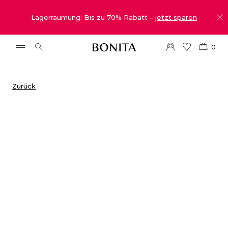
Lagerräumung: Bis zu 70% Rabatt –
jetzt sparen
0
Zurück