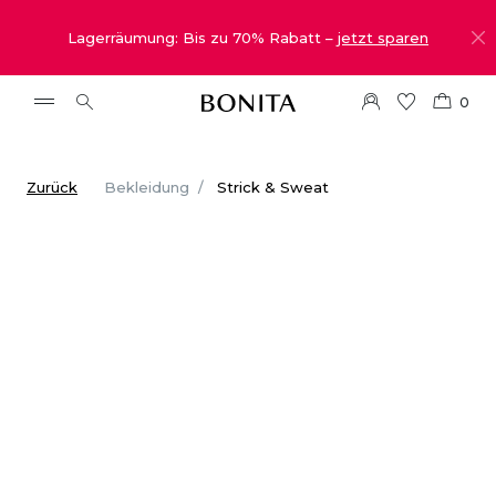
Lagerräumung: Bis zu 70% Rabatt –
jetzt sparen
0
Zurück
Bekleidung
Strick & Sweat