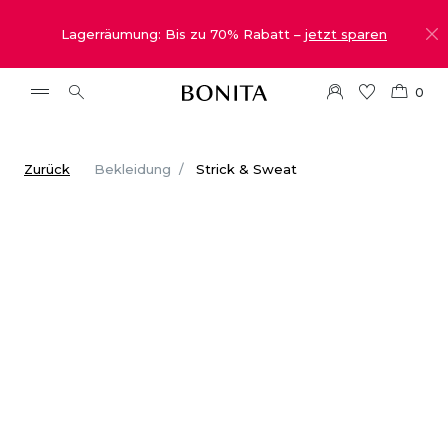
Lagerräumung: Bis zu 70% Rabatt –
jetzt sparen
0
Zurück
Bekleidung
Strick & Sweat