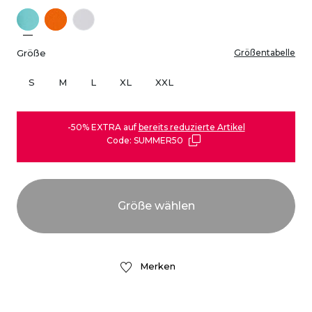
Größe
Größentabelle
S
M
L
XL
XXL
-50% EXTRA auf
bereits reduzierte Artikel
Code: SUMMER50
Merken