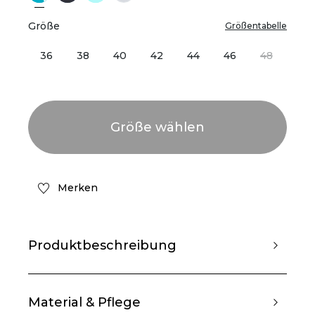
Größe
Größentabelle
36
38
40
42
44
46
48
Merken
Produktbeschreibung
Material & Pflege