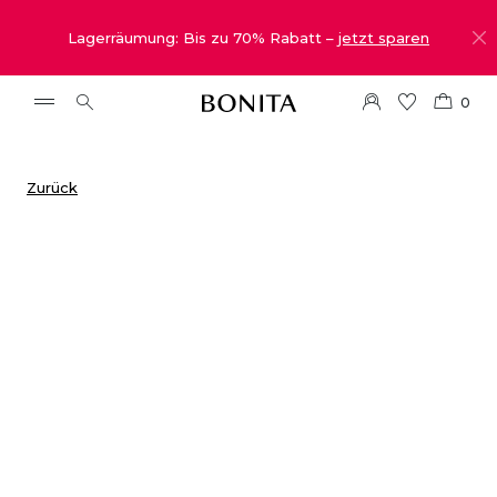
Lagerräumung: Bis zu 70% Rabatt –
jetzt sparen
0
Zurück