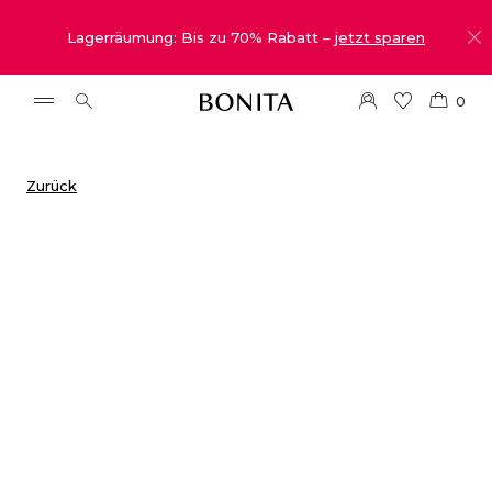
Lagerräumung: Bis zu 70% Rabatt –
jetzt sparen
0
Zurück