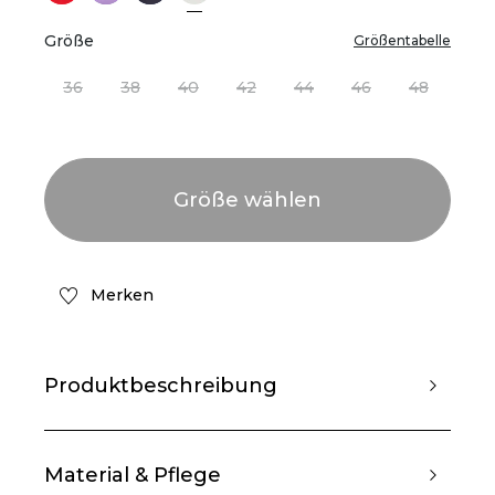
Größe
Größentabelle
36
38
40
42
44
46
48
Merken
Produktbeschreibung
Material & Pflege