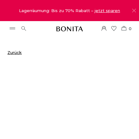
Lagerräumung: Bis zu 70% Rabatt –
jetzt sparen
0
Zurück