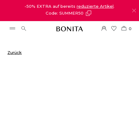
-50% EXTRA auf bereits
reduzierte Artikel
.
Code: SUMMER50
0
Zurück