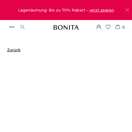
Lagerräumung: Bis zu 70% Rabatt –
jetzt sparen
0
Zurück