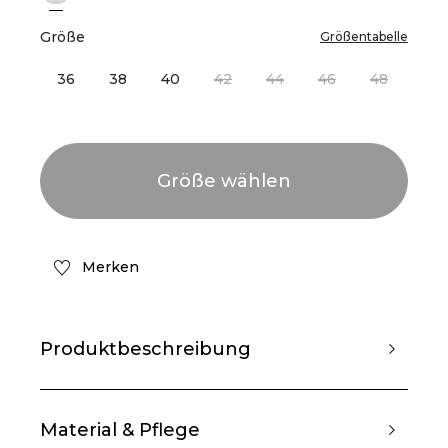
Größe
Größentabelle
36
38
40
42
44
46
48
Merken
Produktbeschreibung
Material & Pflege