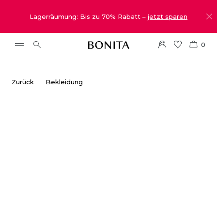
Lagerräumung: Bis zu 70% Rabatt –
jetzt sparen
0
Zurück
Bekleidung