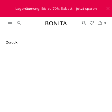
Lagerräumung: Bis zu 70% Rabatt –
jetzt sparen
0
Zurück