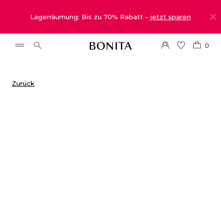
Lagerräumung: Bis zu 70% Rabatt –
jetzt sparen
0
Zurück