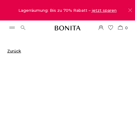
Lagerräumung: Bis zu 70% Rabatt –
jetzt sparen
0
Zurück