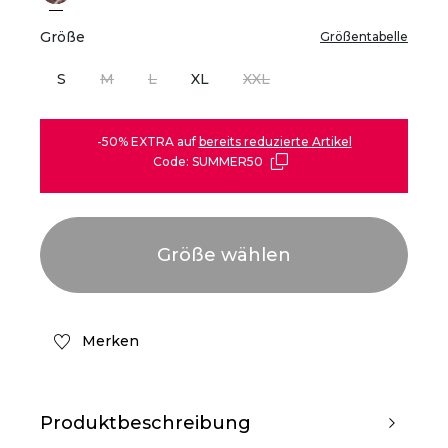
Größe
Größentabelle
S
M
L
XL
XXL
-50% EXTRA auf
bereits reduzierte Artikel
Code: SUMMER50
Merken
Produktbeschreibung