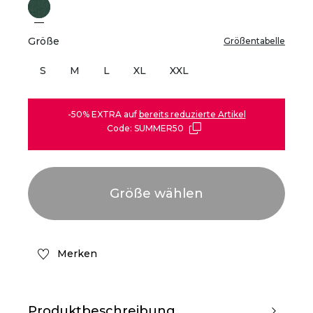
Größe
Größentabelle
S
M
L
XL
XXL
-50% EXTRA auf
bereits reduzierte Artikel
Code: SUMMER50
Merken
Produktbeschreibung