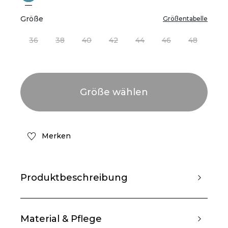
Größe
Größentabelle
36
38
40
42
44
46
48
Merken
Produktbeschreibung
Material & Pflege