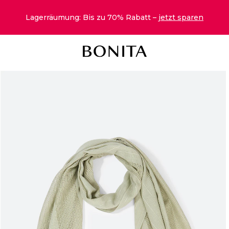
Lagerräumung: Bis zu 70% Rabatt –
jetzt sparen