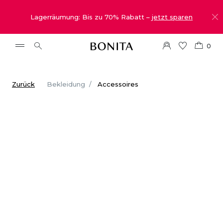
Lagerräumung: Bis zu 70% Rabatt –
jetzt sparen
0
Zurück
Bekleidung
Accessoires