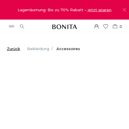
Lagerräumung: Bis zu 70% Rabatt –
jetzt sparen
0
Zurück
Bekleidung
Accessoires